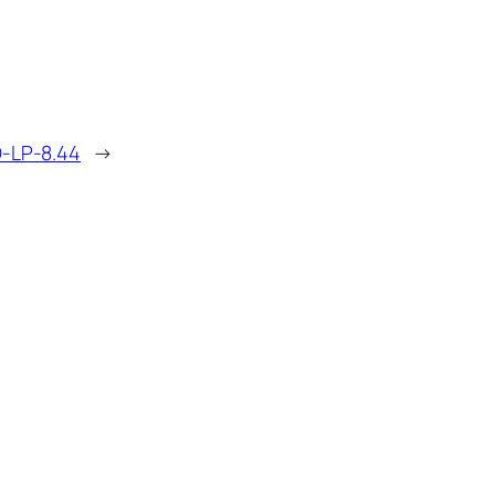
-LP-8.44
→