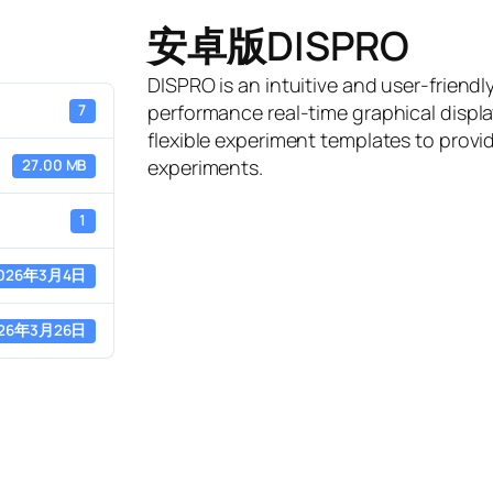
安卓版DISPRO
DISPRO is an intuitive and user-friendl
performance real-time graphical displa
7
flexible experiment templates to provid
experiments.
27.00 MB
1
026年3月4日
26年3月26日