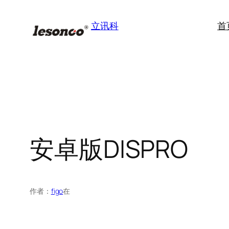
跳
至
首
立讯科
内
容
安卓版DISPRO
作者：
figo
在